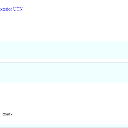
Exterior UTN
a
2020 -