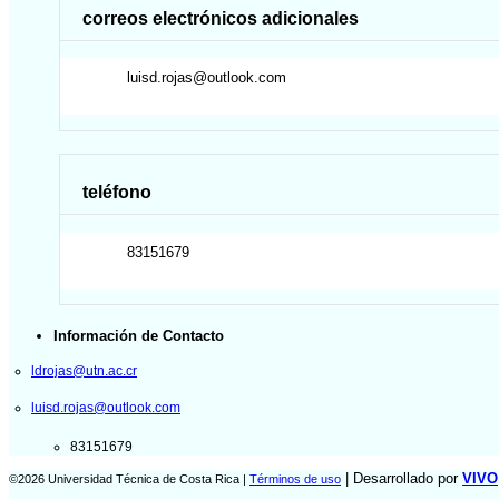
correos electrónicos adicionales
luisd.rojas@outlook.com
teléfono
83151679
Información de Contacto
ldrojas@utn.ac.cr
luisd.rojas@outlook.com
83151679
| Desarrollado por
VIVO
©2026 Universidad Técnica de Costa Rica |
Términos de uso