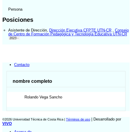
Persona
Posiciones
Asistente de Dirección
,
Dirección Ejecutiva CFPTE UTN-CR
,
Consejo
de Centro de Formación Pedagógica y Tecnología Educativa UTN-CR
2023 -
Contacto
nombre completo
Rolando
Vega Sancho
| Desarrollado por
©2026 Universidad Técnica de Costa Rica |
Términos de uso
VIVO
Acerca de